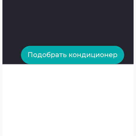
Ответьте на 5 простых вопросов и мы подберем Вам
оптимальный кондиционер!
Мы вышлем Вам точную стоимость кондиционера и
услуг по его установке. От нас Вы получите бонус! -
бесплатную доставку к Вам на место (квартиру, дом,
коттедж, офис)
Подобрать кондиционер