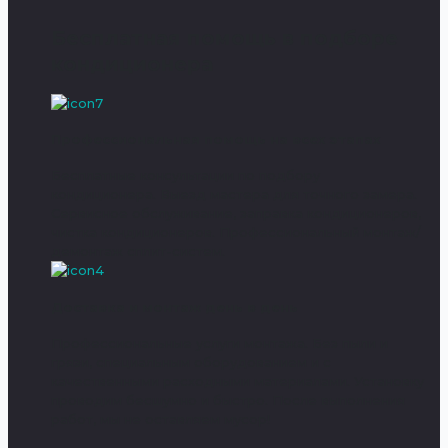
Бесплатная помощь в подборе
кондиционера
Профессиональная помощь на всех этапах
Бесплатные консультации по подбору
кондиционера. Выезд мастера для точного замера.
Сервисное обслуживание, заправка кондиционеров,
чистка кондиционеров. Профессиональный монтаж/
демонтаж сплит-систем.
Доставка и монтаж день в день
Профессиональные услуги монтажа. Без пыли и
грязи, специальным оборудованием и с
качественными расходными материалами. Установку
проводим бесшумно и быстро. После выполнения
работ, мы не оставляем мусор!