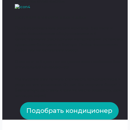
демонтаж сплит-систем.
Доставка и монтаж день в день
Профессиональные услуги монтажа. Без пыли и
грязи, специальным оборудованием и с
качественными расходными материалами. Установку
проводим бесшумно и быстро. После выполнения
работ, мы не оставляем мусор!
Ответьте на 5 простых вопросов и мы подберем Вам
оптимальный кондиционер!
Мы вышлем Вам точную стоимость кондиционера и
услуг по его установке. От нас Вы получите бонус! -
бесплатную доставку к Вам на место (квартиру, дом,
коттедж, офис)
Подобрать кондиционер